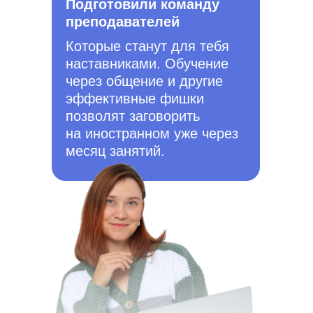
Подготовили команду
преподавателей
Которые станут для тебя
наставниками. Обучение
через общение и другие
эффективные фишки
позволят заговорить
на иностранном уже через
месяц занятий.